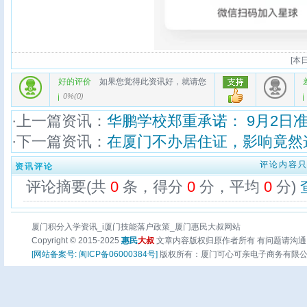
[
本日
好的评价
如果您觉得此资讯好，就请您
0%
(
0
)
·上一篇资讯：
华鹏学校郑重承诺： 9月2日
·下一篇资讯：
在厦门不办居住证，影响竟然
评论内容
资讯评论
评论摘要(共
0
条，得分
0
分，平均
0
分)
厦门积分入学资讯_i厦门技能落户政策_厦门惠民大叔网站
Copyright © 2015-2025
惠民
大叔
文章内容版权归原作者所有 有问题请沟通
[网站备案号: 闽ICP备06000384号]
版权所有：厦门可心可亲电子商务有限公司 页