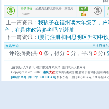
[
本日
好的评价
如果您觉得此资讯好，就请您
0%
(
0
)
·上一篇资讯：
我孩子在福州读六年级了，户
产，有具体政策参考吗？谢谢
·下一篇资讯：
i厦门注册和回思明区升初中
评论内容
资讯评论
评论摘要(共
0
条，得分
0
分，平均
0
分)
厦门积分入学资讯_i厦门技能落户政策_厦门惠民大叔网站
Copyright © 2015-2025
惠民
大叔
文章内容版权归原作者所有 有问题请沟通
[网站备案号: 闽ICP备06000384号]
版权所有：厦门可心可亲电子商务有限公司 页