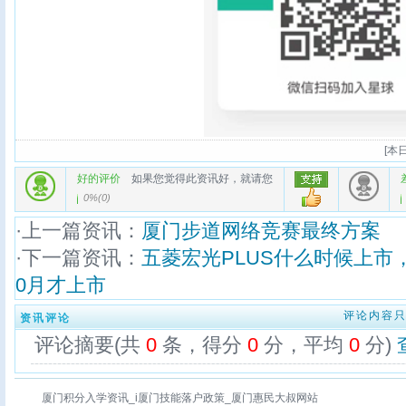
[
本日
好的评价
如果您觉得此资讯好，就请您
0%
(
0
)
·上一篇资讯：
厦门步道网络竞赛最终方案
·下一篇资讯：
五菱宏光PLUS什么时候上市，
0月才上市
评论内容
资讯评论
评论摘要(共
0
条，得分
0
分，平均
0
分)
厦门积分入学资讯_i厦门技能落户政策_厦门惠民大叔网站