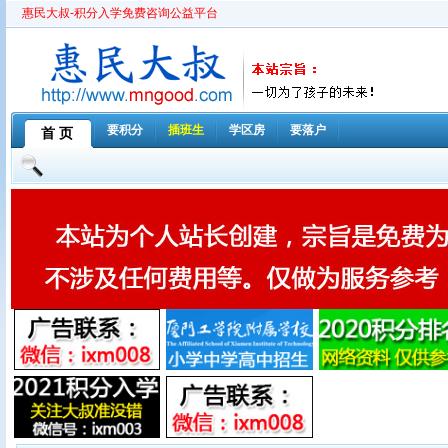
惠民大叔-积分入学免费咨询公益平台
要积分
插班生
学区房
要落户
首 页