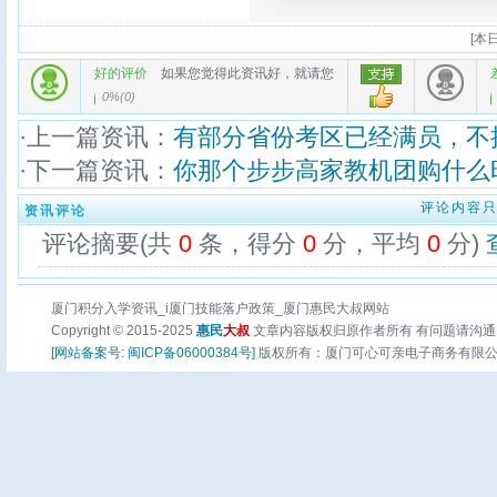
[
本日
好的评价
如果您觉得此资讯好，就请您
0%
(
0
)
·上一篇资讯：
有部分省份考区已经满员，不
·下一篇资讯：
你那个步步高家教机团购什么
评论内容
资讯评论
评论摘要(共
0
条，得分
0
分，平均
0
分)
厦门积分入学资讯_i厦门技能落户政策_厦门惠民大叔网站
Copyright © 2015-2025
惠民
大叔
文章内容版权归原作者所有 有问题请沟通
[网站备案号: 闽ICP备06000384号]
版权所有：厦门可心可亲电子商务有限公司 页