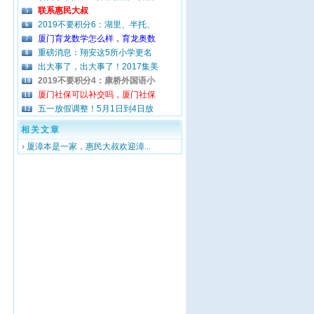
联系惠民大叔
5
2019不要积分6：湖里、半托、
6
厦门育龙数学怎么样，育龙奥数
7
重磅消息：翔安这5所小学更名
8
出大事了，出大事了！2017集美
9
2019不要积分4：康桥外国语小
10
厦门社保可以补交吗，厦门社保
11
五一放假调整！5月1日到4日放
12
相关文章
›
厦漳本是一家，惠民大叔欢迎漳...