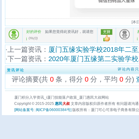
[
本日
好的评价
如果您觉得此资讯好，就请您
0%
(
0
)
·上一篇资讯：
厦门五缘实验学校2018年二
·下一篇资讯：
2020年厦门五缘第二实验学
评论内容
资讯评论
评论摘要(共
0
条，得分
0
分，平均
0
分)
厦门积分入学资讯_i厦门技能落户政策_厦门惠民大叔网站
Copyright © 2015-2025
惠民
大叔
文章内容版权归原作者所有 有问题请沟通
[网站备案号: 闽ICP备06000384号]
版权所有：厦门可心可亲电子商务有限公司 页