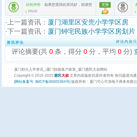
好的评价
如果您觉得此资讯好，就请您
0%
(
0
)
·上一篇资讯：
厦门湖里区安兜小学学区房
·下一篇资讯：
厦门钟宅民族小学学区房划片
评论内容
资讯评论
评论摘要(共
0
条，得分
0
分，平均
0
分)
厦门积分入学资讯_i厦门技能落户政策_厦门惠民大叔网站
Copyright © 2015-2025
惠民
大叔
文章内容版权归原作者所有 有问题请沟通
[网站备案号: 闽ICP备06000384号]
版权所有：厦门可心可亲电子商务有限公司 页