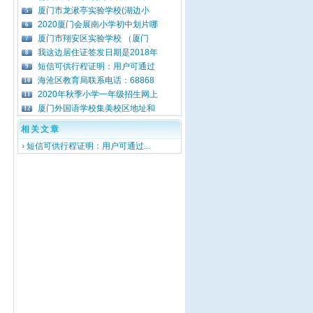
厦门市龙湫亭实验学校(湖边小
5
2020厦门会展南小学初中划片哪
6
厦门市翔安区实验学校 （厦门
7
我这边居住证签发日期是2018年
8
短信可供行程证明：用户可通过
9
海沧区教育局联系电话：68868
10
2020年秋季小学一年级招生网上
11
厦门外国语学校集美校区地址和
12
相关文章
›
短信可供行程证明：用户可通过...