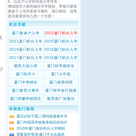
6、以及不公开的信息分享等等。
继续指导大家的做好升学规划，带领大家探
索孩子上学的更多可能性，我们相信，这将
是你最值得加入的一个社群！
栏目导航
的
厦门集体户入学
2022厦门积分入学
民
2021厦门积分入学
2020厦门积分入学
2019厦门积分入学
2018厦门积分入学
2017厦门积分入学
2016厦门积分入学
惠民大叔心得
厦门转学插班生
少
厦门幼升小
厦门小升初
厦门中考招生
厦门老师招聘
厦门教育大事件
厦门研学旅行指南
厦门华鹏学校招生
教育推广加微信
本类热门阅览
通过识别下图二维码或搜索并关
1
厦门外国语学校集美校区的划片
2
2020年厦门各区积分入学细则
3
需要及时登录i厦门平台在基本
4