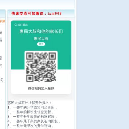
快速交流可加微信：ixm008
字体
员
信
应
的
的
询
地
惠民大叔家长社群开放报名：
1、一整年的升学政策同步更新，
2、一整年的插班生信息更新，
2
3、一整年升学政策的独家解读，
4、一整年几千条的家长咨询回复，
5、一整年无限次的升学咨询，