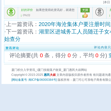
[
本日：
好的评价
如果您觉得此资讯好，就请您
0%
(
0
)
·上一篇资讯：
2020年海沧集体户要注册时
·下一篇资讯：
湖里区进城务工人员随迁子女
始查分
评论内容
资讯评论
评论摘要(共
0
条，得分
0
分，平均
0
分)
厦门积分入学资讯_i厦门技能落户政策_厦门惠民大叔网站
Copyright © 2015-2025
惠民
大叔
文章内容版权归原作者所有 有问题请沟通
[网站备案号: 闽ICP备06000384号]
版权所有：厦门可心可亲电子商务有限公司 页