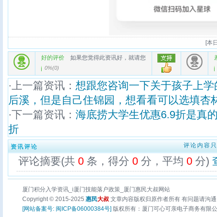
[
本日
好的评价
如果您觉得此资讯好，就请您
0%
(
0
)
·上一篇资讯：
想跟您咨询一下关于孩子上学
后溪，但是自己住锦园，想看看可以选填杏
·下一篇资讯：
海底捞大学生优惠6.9折是真
折
评论内容
资讯评论
评论摘要(共
0
条，得分
0
分，平均
0
分)
厦门积分入学资讯_i厦门技能落户政策_厦门惠民大叔网站
Copyright © 2015-2025
惠民
大叔
文章内容版权归原作者所有 有问题请沟通
[网站备案号: 闽ICP备06000384号]
版权所有：厦门可心可亲电子商务有限公司 页