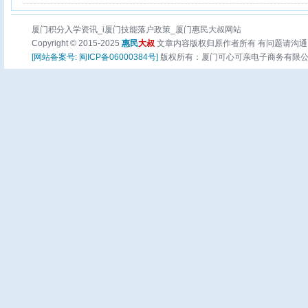
厦门积分入学资讯_i厦门技能落户政策_厦门惠民大叔网站
Copyright © 2015-2025
惠民
大叔
文章内容版权归原作者所有 有问题请沟通
[网站备案号: 闽ICP备06000384号]
版权所有：厦门可心可亲电子商务有限公司 页