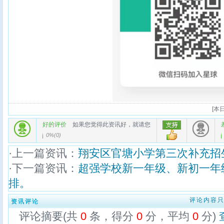
[
本日
好的评价
如果您觉得此资讯好，就请您
0%
(
0
)
·上一篇资讯：
翔安区官塘小学第三次补充招
·下一篇资讯：
超强学校新一年级、新初一年
排。
评论内容
资讯评论
评论摘要(共
0
条，得分
0
分，平均
0
分)