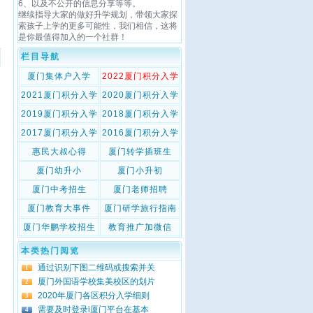
6、以及不公开的信息分享等等。
继续指导大家的做好升学规划，带领大家探
索孩子上学的更多可能性，我们相信，这将
是你最值得加入的一个社群！
栏目导航
厦门集体户入学
2022厦门积分入学
2021厦门积分入学
2020厦门积分入学
2019厦门积分入学
2018厦门积分入学
2017厦门积分入学
2016厦门积分入学
惠民大叔心得
厦门转学插班生
厦门幼升小
厦门小升初
厦门中考招生
厦门老师招聘
厦门教育大事件
厦门研学旅行指南
厦门华鹏学校招生
教育推广加微信
本类热门阅览
通过识别下图二维码或搜索并关
1
厦门外国语学校集美校区的划片
2
2020年厦门各区积分入学细则
3
需要及时登录i厦门平台在基本
4