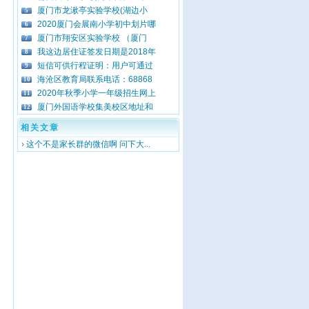
厦门市龙湫亭实验学校(湖边小
5
2020厦门会展南小学初中划片哪
6
厦门市翔安区实验学校 （厦门
7
我这边居住证签发日期是2018年
8
短信可供行程证明：用户可通过
9
海沧区教育局联系电话：68868
10
2020年秋季小学一年级招生网上
11
厦门外国语学校集美校区地址和
12
相关文章
›
这个不是家长群的微信啊 问下大...